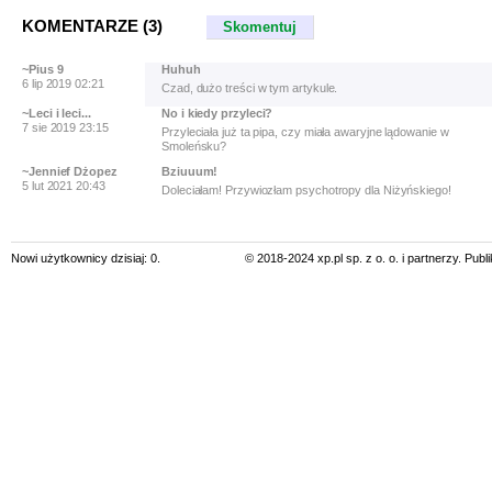
KOMENTARZE (3)
Skomentuj
~Pius 9
Huhuh
6 lip 2019 02:21
Czad, dużo treści w tym artykule.
~Leci i leci...
No i kiedy przyleci?
7 sie 2019 23:15
Przyleciała już ta pipa, czy miała awaryjne lądowanie w
Smoleńsku?
~Jennief Dżopez
Bziuuum!
5 lut 2021 20:43
Doleciałam! Przywiozłam psychotropy dla Niżyńskiego!
Nowi użytkownicy dzisiaj: 0.
© 2018-2024 xp.pl sp. z o. o. i partnerzy. Pub