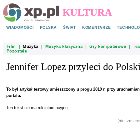
WIADOMOŚCI
POLSKA
ŚWIAT
KOMENTARZE
TECHNOLO
Film
|
Muzyka
|
Muzyka klasyczna
|
Gry komputerowe
|
Tea
Pozostałe
Jennifer Lopez przyleci do Polsk
To był artykuł testowy umieszczony u progu 2019 r. przy uruchamiani
portalu.
Ten tekst nie ma roli informacyjnej.
(n/n, zmieni